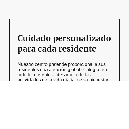
Cuidado personalizado
para cada residente
Nuestro centro pretende proporcional a sus
residentes una atención global e integral en
todo lo referente al desarrollo de las
actividades de la vida diaria, de su bienestar
físico y social. Proporcionándoles un cuidado
preventivo, progresivo, integral y continuado,
a través de unas actividades adaptadas en
cada momento a sus necesidades.
Nuestra empresa esta ACREDITADA ante la
Junta de Andalucía, por lo que cumple con
todos los requisitos funcionales, personales y
técnicos exigidos por la normativa anual.